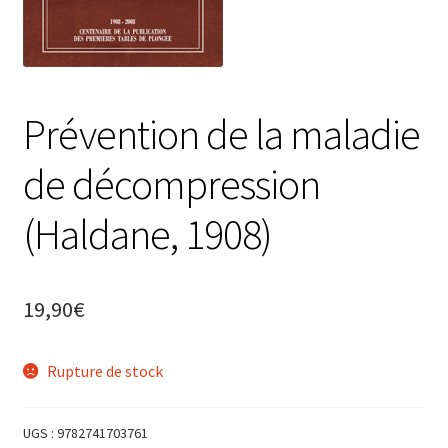
Panier
Revendeurs
Prévention de la maladie
Votre droit de rétractation
de décompression
(Haldane, 1908)
19,90
€
Rupture de stock
UGS :
9782741703761