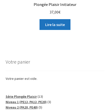
Plongée Plaisir Initiateur
37,00
€
Lire la suite
Votre panier
Votre panier est vide.
13
Série Plongée Plaisir
13
produits
3
Niveau 1 (PE12, PA12, PE20)
3
5
produits
Niveau 2 (PA20, PE40)
5