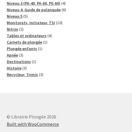
produits
4
Niveau 3 (PA-40, PA-60, PE-60)
4
produits
6
Niveau 4, Guide de palanquée
6
5
produits
Niveau 5
5
produits
10
Monitorats, Initiateur, TSI
10
2
produits
Nitrox
2
produits
4
Tables et ordinateurs
4
1
produits
Carnets de plongée
1
1
produit
Plongée enfants
1
3
produit
Apnée
3
produits
1
Destinations
1
3
produit
Histoire
3
produits
3
Recycleur, Trimix
3
produits
© Librairie Plongée 2026
Built with WooCommerce
.