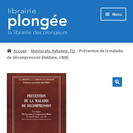
Aller
Aller
Menu
à
au
la
contenu
navigation
Accueil
Accueil
Monitorats, Initiateur, TSI
Prévention de la maladie
de décompression (Haldane, 1908)
Commande
CONDITIONS GENERALES DE VENTE
Contact
ERP Subscription
Mon Compte