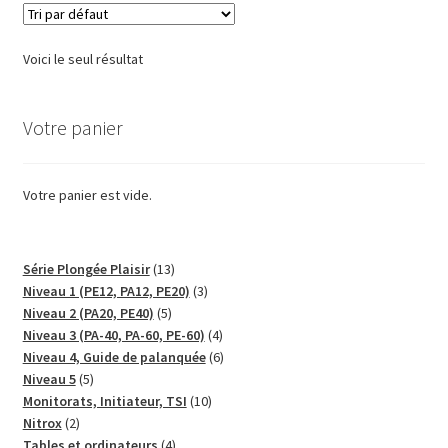
Voici le seul résultat
Votre panier
Votre panier est vide.
13
Série Plongée Plaisir
13
produits
3
Niveau 1 (PE12, PA12, PE20)
3
5
produits
Niveau 2 (PA20, PE40)
5
produits
4
Niveau 3 (PA-40, PA-60, PE-60)
4
produits
6
Niveau 4, Guide de palanquée
6
5
produits
Niveau 5
5
produits
10
Monitorats, Initiateur, TSI
10
2
produits
Nitrox
2
produits
4
Tables et ordinateurs
4