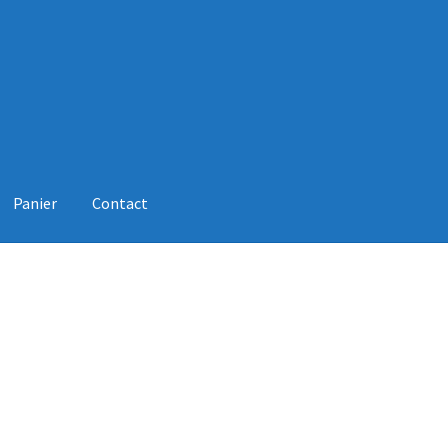
Panier
Contact
 DE VENTE
Contact
ERP Subscription
Mon Compte
Panier
Revend