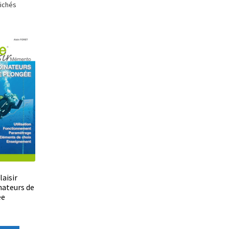
fichés
aisir
ateurs de
ée