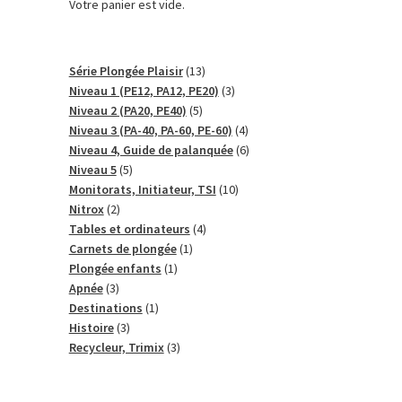
Votre panier est vide.
13
Série Plongée Plaisir
13
produits
3
Niveau 1 (PE12, PA12, PE20)
3
5
produits
Niveau 2 (PA20, PE40)
5
produits
4
Niveau 3 (PA-40, PA-60, PE-60)
4
produits
6
Niveau 4, Guide de palanquée
6
5
produits
Niveau 5
5
produits
10
Monitorats, Initiateur, TSI
10
2
produits
Nitrox
2
produits
4
Tables et ordinateurs
4
1
produits
Carnets de plongée
1
1
produit
Plongée enfants
1
3
produit
Apnée
3
produits
1
Destinations
1
3
produit
Histoire
3
produits
3
Recycleur, Trimix
3
produits