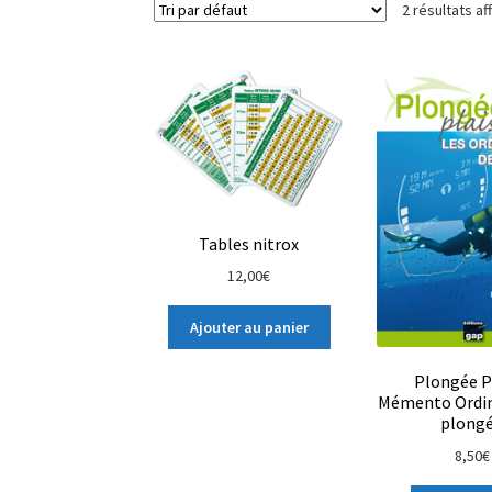
2 résultats af
Tables nitrox
12,00
€
Ajouter au panier
Plongée Pl
Mémento Ordin
plong
8,50
€