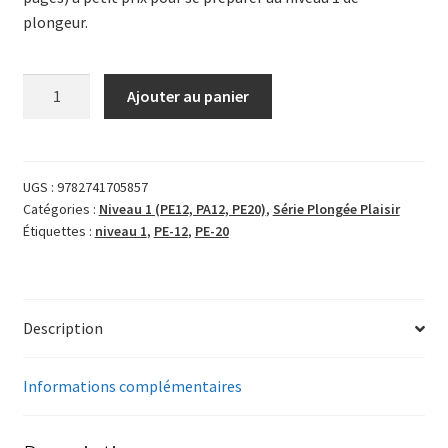
plongeur.
quantité
Ajouter au panier
de
Memento
Plongée
Plaisir
UGS :
9782741705857
Catégories :
Niveau 1 (PE12, PA12, PE20)
,
Série Plongée Plaisir
1
Étiquettes :
niveau 1
,
PE-12
,
PE-20
Description
Informations complémentaires