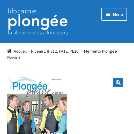
Aller
Aller
Menu
à
au
la
contenu
navigation
Accueil
Accueil
Niveau 1 (PE12, PA12, PE20)
Memento Plongée
Plaisir 1
Commande
CONDITIONS GENERALES DE VENTE
Contact
ERP Subscription
Mon Compte