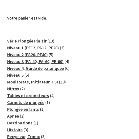
Votre panier est vide.
13
Série Plongée Plaisir
13
produits
3
Niveau 1 (PE12, PA12, PE20)
3
5
produits
Niveau 2 (PA20, PE40)
5
produits
4
Niveau 3 (PA-40, PA-60, PE-60)
4
produits
6
Niveau 4, Guide de palanquée
6
5
produits
Niveau 5
5
produits
10
Monitorats, Initiateur, TSI
10
2
produits
Nitrox
2
produits
4
Tables et ordinateurs
4
1
produits
Carnets de plongée
1
1
produit
Plongée enfants
1
3
produit
Apnée
3
produits
1
Destinations
1
3
produit
Histoire
3
produits
3
Recycleur, Trimix
3