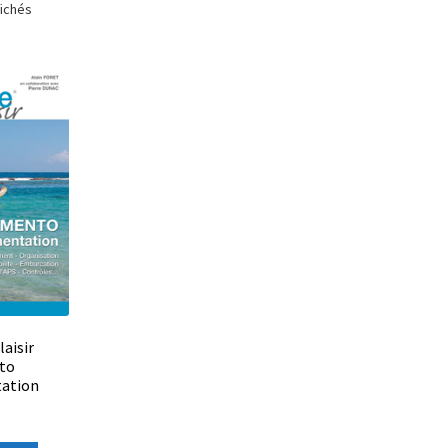
fichés
aisir
to
ation