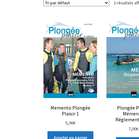
2 résultats af
Memento Plongée
Plongée Pl
Plaisir 1
Mémen
Réglement
5,90
€
7,00
€
Ajouter au panier