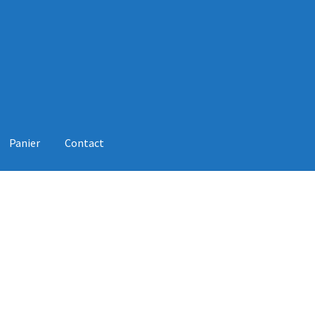
Panier
Contact
 DE VENTE
Contact
ERP Subscription
Mon Compte
Panier
Revend