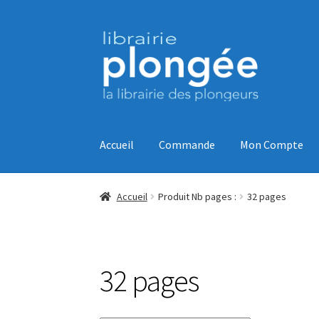
Aller
Aller
à
au
la
contenu
navigation
Accueil
Commande
Mon Compte
Accueil
Commande
CONDITIONS GENERALES
Accueil
Produit Nb pages :
32 pages
Votre droit de rétractation
32 pages