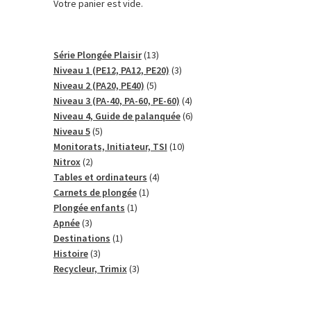
Votre panier est vide.
13
Série Plongée Plaisir
13
produits
3
Niveau 1 (PE12, PA12, PE20)
3
5
produits
Niveau 2 (PA20, PE40)
5
produits
4
Niveau 3 (PA-40, PA-60, PE-60)
4
produits
6
Niveau 4, Guide de palanquée
6
5
produits
Niveau 5
5
produits
10
Monitorats, Initiateur, TSI
10
2
produits
Nitrox
2
produits
4
Tables et ordinateurs
4
1
produits
Carnets de plongée
1
1
produit
Plongée enfants
1
3
produit
Apnée
3
produits
1
Destinations
1
3
produit
Histoire
3
produits
3
Recycleur, Trimix
3
produits