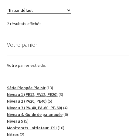
2 résultats affichés
Votre panier
Votre panier est vide.
13
Série Plongée Plaisir
13
produits
3
Niveau 1 (PE12, PA12, PE20)
3
5
produits
Niveau 2 (PA20, PE40)
5
produits
4
Niveau 3 (PA-40, PA-60, PE-60)
4
produits
6
Niveau 4, Guide de palanquée
6
5
produits
Niveau 5
5
produits
10
Monitorats, Initiateur, TSI
10
2
produits
Nitrox
2