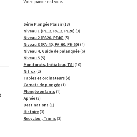
Votre panier est vide.
13
Série Plongée Plaisir
13
produits
3
Niveau 1 (PE12, PA12, PE20)
3
5
produits
Niveau 2 (PA20, PE40)
5
produits
4
Niveau 3 (PA-40, PA-60, PE-60)
4
produits
6
Niveau 4, Guide de palanquée
6
5
produits
Niveau 5
5
produits
10
Monitorats, Initiateur, TSI
10
2
produits
Nitrox
2
produits
4
Tables et ordinateurs
4
1
produits
Carnets de plongée
1
1
produit
Plongée enfants
1
0
3
produit
Apnée
3
produits
1
Destinations
1
3
produit
Histoire
3
produits
3
Recycleur, Trimix
3
produits