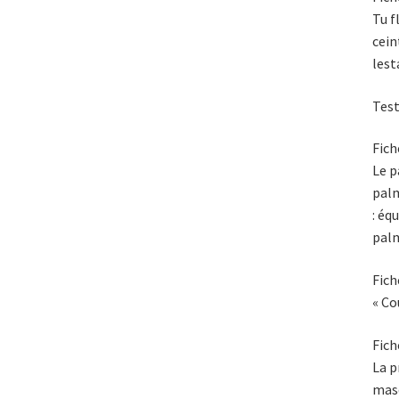
Tu f
cein
lest
Test
Fich
Le p
pal
: éq
palm
Fich
« Co
Fich
La p
mas