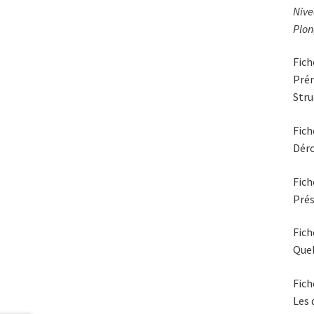
Nive
Plon
Fich
Pré
Stru
Fich
Déro
Fich
Prés
Fich
Quel
Fich
Les 