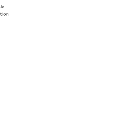
de
tion