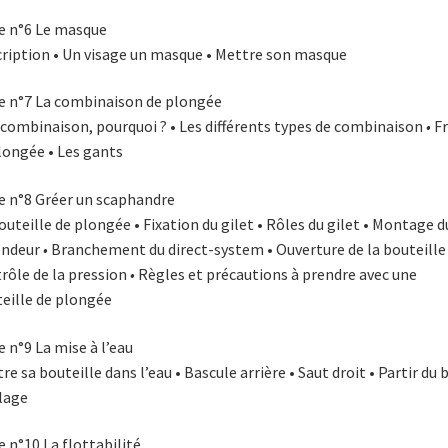
e n°6 Le masque
ription • Un visage un masque • Mettre son masque
e n°7 La combinaison de plongée
combinaison, pourquoi ? • Les différents types de combinaison
•
Fr
longée • Les gants
e n°8 Gréer un scaphandre
outeille de plongée • Fixation du gilet • Rôles du gilet • Montage d
endeur
•
Branchement du direct-system • Ouverture de la bouteille
rôle de la pression
•
Règles et précautions à prendre avec une
eille de plongée
e n°9 La mise à l’eau
re sa bouteille dans l’eau • Bascule arrière • Saut droit • Partir du 
lage
e n°10 La flottabilité