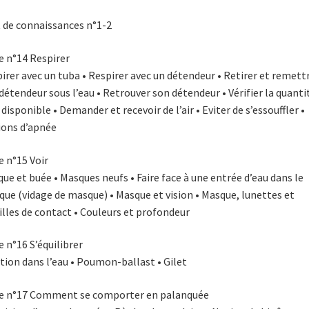
 de connaissances n°1-2
e n°14 Respirer
irer avec un tuba • Respirer avec un détendeur • Retirer et remett
détendeur sous l’eau • Retrouver son détendeur • Vérifier la quanti
r disponible • Demander et recevoir de l’air • Eviter de s’essouffler •
ons d’apnée
e n°15 Voir
ue et buée • Masques neufs • Faire face à une entrée d’eau dans le
ue (vidage de masque) • Masque et vision • Masque, lunettes et
illes de contact • Couleurs et profondeur
e n°16 S’équilibrer
tion dans l’eau • Poumon-ballast • Gilet
e n°17 Comment se comporter en palanquée