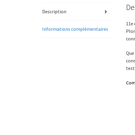
De
Description
11e 
Informations complémentaires
Plon
conn
Que 
conn
test
Comp