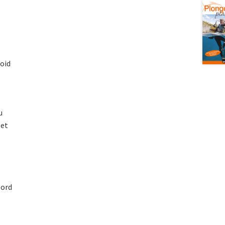
oid
u
 et
bord