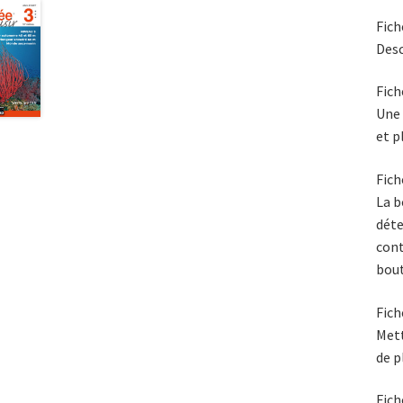
Fich
Desc
Fich
Une 
et p
Fich
La b
dét
cont
bout
Fich
Mett
de p
Fich