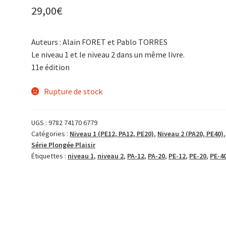
29,00
€
Auteurs : Alain FORET et Pablo TORRES
Le niveau 1 et le niveau 2 dans un même livre.
11e édition
Rupture de stock
UGS :
9782 74170 6779
Catégories :
Niveau 1 (PE12, PA12, PE20)
,
Niveau 2 (PA20, PE40)
,
Série Plongée Plaisir
Étiquettes :
niveau 1
,
niveau 2
,
PA-12
,
PA-20
,
PE-12
,
PE-20
,
PE-4