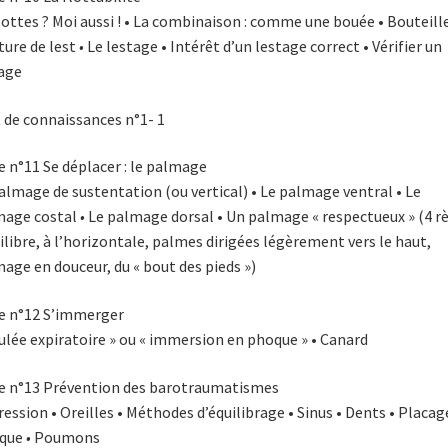
lottes ? Moi aussi ! • La combinaison : comme une bouée • Bouteill
ture de lest
•
Le lestage • Intérêt d’un lestage correct • Vérifier un
age
 de connaissances n°1- 1
e n°11 Se déplacer : le palmage
almage de sustentation (ou vertical) • Le palmage ventral • Le
mage costal
•
Le palmage dorsal • Un palmage « respectueux » (4 r
uilibre, à l’horizontale, palmes dirigées légèrement vers le haut,
age en douceur, du « bout des pieds »)
e n°12 S’immerger
ulée expiratoire » ou « immersion en phoque » • Canard
e n°13 Prévention des barotraumatismes
ression • Oreilles • Méthodes d’équilibrage • Sinus • Dents • Placag
que
•
Poumons