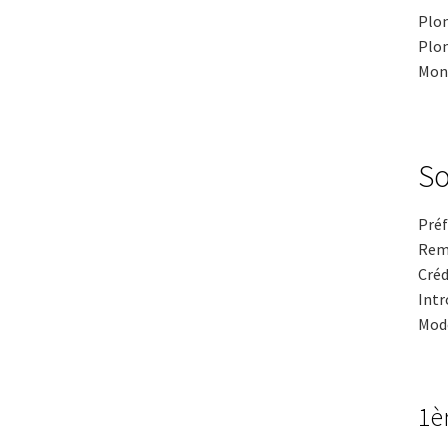
Plon
Plon
Mond
S
Préf
Rem
Créd
Intr
Mod
1è