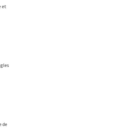
e et
ègles
e de