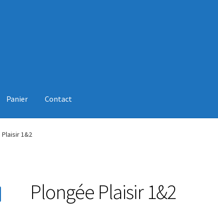
Panier
Contact
 DE VENTE
Contact
ERP Subscription
Mon Compte
Panier
Revend
Plaisir 1&2
Plongée Plaisir 1&2