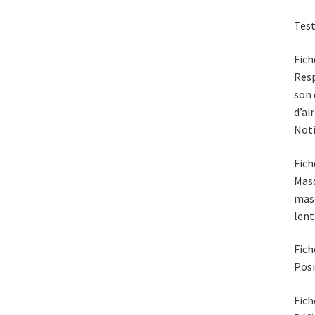
Test
Fich
Resp
son 
d’ai
Noti
Fich
Masq
masq
lent
Fich
Posi
Fich