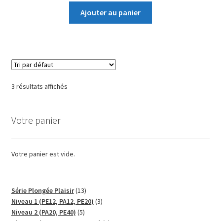
Ajouter au panier
3 résultats affichés
Votre panier
Votre panier est vide.
13
Série Plongée Plaisir
13
produits
3
Niveau 1 (PE12, PA12, PE20)
3
5
produits
Niveau 2 (PA20, PE40)
5