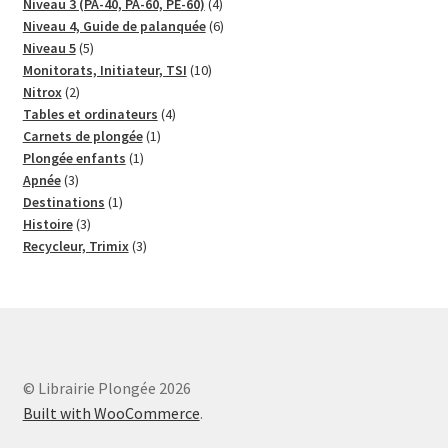
produits
4
Niveau 3 (PA-40, PA-60, PE-60)
4
produits
6
Niveau 4, Guide de palanquée
6
5
produits
Niveau 5
5
produits
10
Monitorats, Initiateur, TSI
10
2
produits
Nitrox
2
produits
4
Tables et ordinateurs
4
1
produits
Carnets de plongée
1
1
produit
Plongée enfants
1
3
produit
Apnée
3
produits
1
Destinations
1
3
produit
Histoire
3
produits
3
Recycleur, Trimix
3
produits
© Librairie Plongée 2026
Built with WooCommerce
.