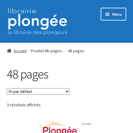
Aller
Aller
Menu
à
au
la
contenu
navigation
Accueil
Accueil
Produit Nb pages :
48 pages
Commande
48 pages
CONDITIONS GENERALES DE VENTE
Contact
3 résultats affichés
ERP Subscription
Mon Compte