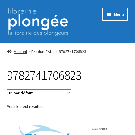
Aller
Aller
Menu
à
au
la
contenu
navigation
Accueil
Accueil
Produit EAN :
9782741706823
Commande
9782741706823
CONDITIONS GENERALES DE VENTE
Contact
Voici le seul résultat
ERP Subscription
Mon Compte