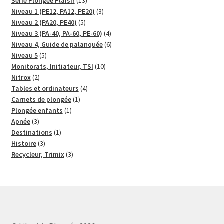
13
Série Plongée Plaisir
13
produits
3
Niveau 1 (PE12, PA12, PE20)
3
5
produits
Niveau 2 (PA20, PE40)
5
produits
4
Niveau 3 (PA-40, PA-60, PE-60)
4
produits
6
Niveau 4, Guide de palanquée
6
5
produits
Niveau 5
5
produits
10
Monitorats, Initiateur, TSI
10
2
produits
Nitrox
2
produits
4
Tables et ordinateurs
4
1
produits
Carnets de plongée
1
1
produit
Plongée enfants
1
3
produit
Apnée
3
produits
1
Destinations
1
3
produit
Histoire
3
produits
3
Recycleur, Trimix
3
produits